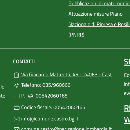
Pubblicazioni di matrimonio
Attuazione misure Piano
Nazionale di Ripresa e Resil
(PNRR)
S
CONTATTI
(
Via Giacomo Matteotti, 45 - 24063 - Castro (BG)
Con
in
Telefono: 035/960666
olo
ev
P. IVA: 00542060165
nte
R
Codice fiscale: 00542060165
W
info@comune.castro.bg.it
comune.castro@pec.regione.lombardia.it