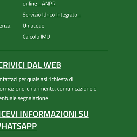
(apre in un'altra scheda).
online - ANPR
Servizio Idrico Integrato -
(apre in un'altra scheda).
ienza
Uniacque
(apre in un'altra scheda).
Calcolo IMU
CRIVICI DAL WEB
apre in un'altra scheda).
tattaci per qualsiasi richiesta di
formazione, chiarimento, comunicazione o
entuale segnalazione
ICEVI INFORMAZIONI SU
HATSAPP