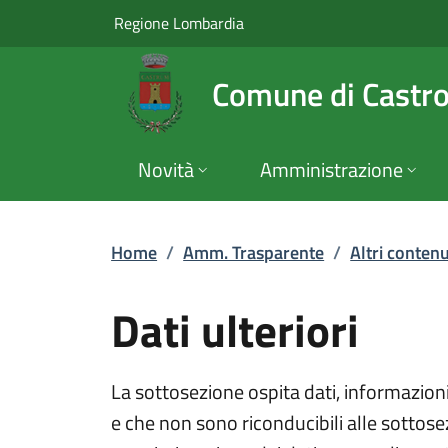
Dati ulteriori | Alt
Vai al contenuto principale
(apre in un'altra scheda).
Regione Lombardia
Comune di Castr
Novità
Amministrazione
Home
/
Amm. Trasparente
/
Altri contenu
Dati ulteriori
La sottosezione ospita dati, informazioni
e che non sono riconducibili alle sottosez