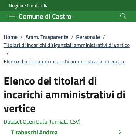
Elenco dei titolari di in
Vai al contenuto principale
(apre in un'altra scheda).
Regione Lombardia
Comune di Castro
Home
/
Amm. Trasparente
/
Personale
/
Titolari di incarichi dirigenziali amministrativi di vertice
/
Elenco dei titolari di incarichi amministrativi di vertice
Elenco dei titolari di
incarichi amministrativi di
vertice
(apre in un'altra scheda)
Dataset Open Data (formato CSV)
Tiraboschi Andrea